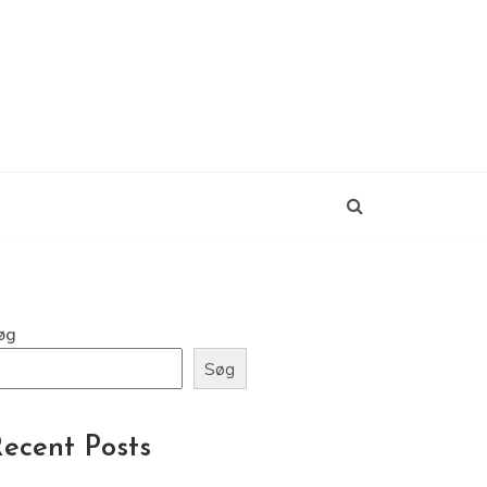
øg
Søg
ecent Posts