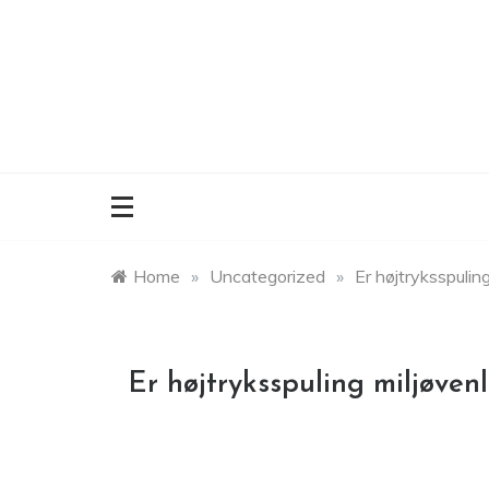
Skip
to
content
Home
»
Uncategorized
»
Er højtryksspuling
Er højtryksspuling miljøvenl