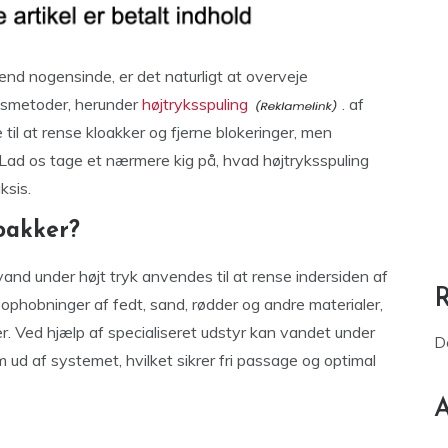
e end nogensinde, er det naturligt at overveje
sesmetoder, herunder
højtryksspuling
. af
 til at rense kloakker og fjerne blokeringer, men
 Lad os tage et nærmere kig på, hvad højtryksspuling
ksis.
loakker?
vand under højt tryk anvendes til at rense indersiden af
e ophobninger af fedt, sand, rødder og andre materialer,
r. Ved hjælp af specialiseret udstyr kan vandet under
D
 ud af systemet, hvilket sikrer fri passage og optimal
A