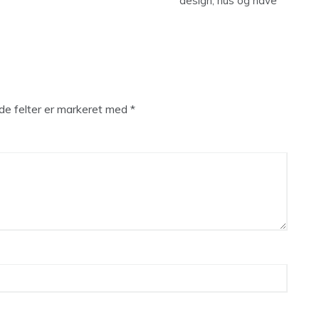
design, hus og have
e felter er markeret med
*