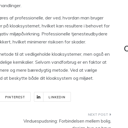
handlinger.
føres af professionelle, der ved, hvordan man bruger
er på kloaksystemet, hvilket kan resultere i behovet for
gativ miljøpåvirkning. Professionelle tjenesteudbydere
ikkert, hvilket minimerer risikoen for skader.
C
 metode til at vedligeholde kloaksystemer, men også en
adelige kemikalier. Selvom vandforbrug er en faktor at
renere og mere bæredygtig metode. Ved at vælge
od at beskytte både dit kloaksystem og miljøet.
PINTEREST
LINKEDIN
Vinduespudsning: Forbindelsen mellem bolig,