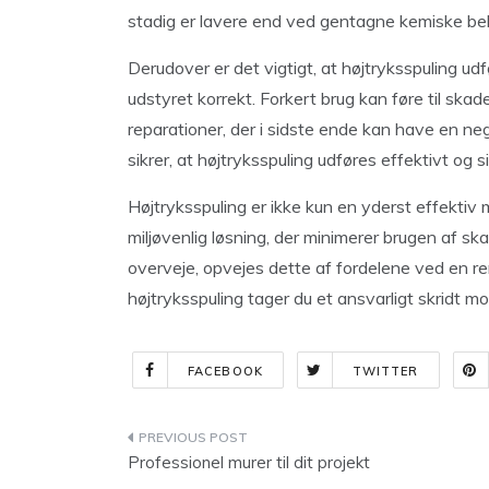
stadig er lavere end ved gentagne kemiske be
Derudover er det vigtigt, at højtryksspuling ud
udstyret korrekt. Forkert brug kan føre til skad
reparationer, der i sidste ende kan have en ne
sikrer, at højtryksspuling udføres effektivt og s
Højtryksspuling er ikke kun en yderst effektiv
miljøvenlig løsning, der minimerer brugen af sk
overveje, opvejes dette af fordelene ved en 
højtryksspuling tager du et ansvarligt skridt m
FACEBOOK
TWITTER
Indlægsnavigation
Professionel murer til dit projekt