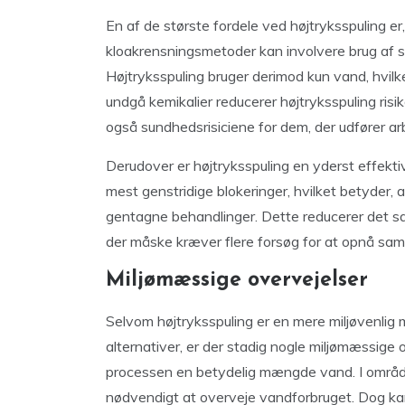
En af de største fordele ved højtryksspuling er,
kloakrensningsmetoder kan involvere brug af st
Højtryksspuling bruger derimod kun vand, hvilket
undgå kemikalier reducerer højtryksspuling risi
også sundhedsrisiciene for dem, der udfører ar
Derudover er højtryksspuling en yderst effekti
mest genstridige blokeringer, hvilket betyder,
gentagne behandlinger. Dette reducerer det 
der måske kræver flere forsøg for at opnå sam
Miljømæssige overvejelser
Selvom højtryksspuling er en mere miljøvenli
alternativer, er der stadig nogle miljømæssige 
processen en betydelig mængde vand. I områd
nødvendigt at overveje vandforbruget. Dog ka