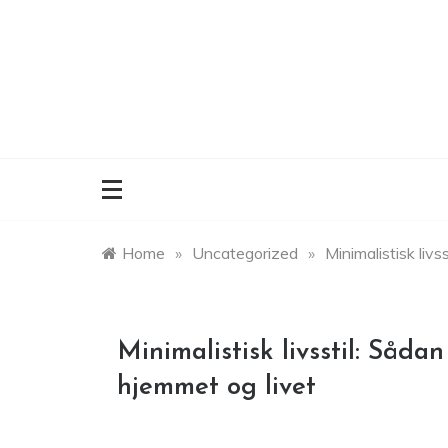
Skip
to
content
Home
»
Uncategorized
»
Minimalistisk liv
Minimalistisk livsstil: Såd
hjemmet og livet