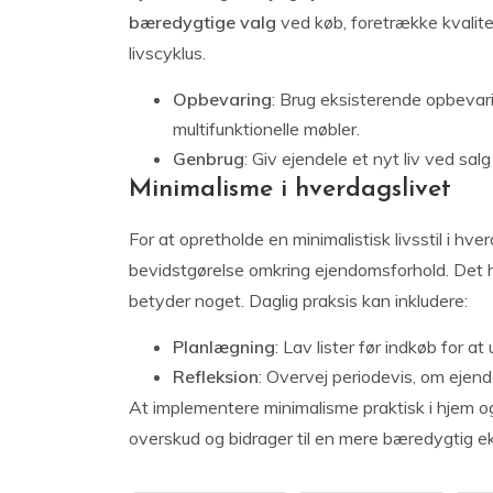
bæredygtige valg
ved køb, foretrække kvalite
livscyklus.
Opbevaring
: Brug eksisterende opbevari
multifunktionelle møbler.
Genbrug
: Giv ejendele et nyt liv ved salg
Minimalisme i hverdagslivet
For at opretholde en minimalistisk livsstil i 
bevidstgørelse omkring ejendomsforhold. Det ha
betyder noget. Daglig praksis kan inkludere:
Planlægning
: Lav lister før indkøb for a
Refleksion
: Overvej periodevis, om ejende
At implementere minimalisme praktisk i hjem o
overskud og bidrager til en mere bæredygtig ek