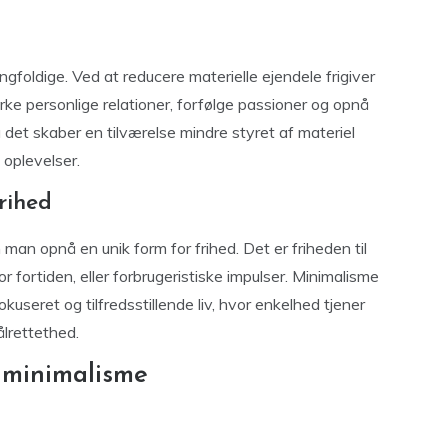
gfoldige. Ved at reducere materielle ejendele frigiver
rke personlige relationer, forfølge passioner og opnå
 det skaber en tilværelse mindre styret af materiel
oplevelser.
rihed
man opnå en unik form for frihed. Det er friheden til
r fortiden, eller forbrugeristiske impulser. Minimalisme
useret og tilfredsstillende liv, hvor enkelhed tjener
lrettethed.
 minimalisme